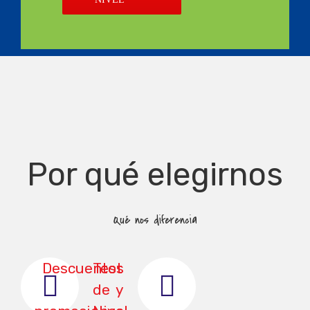
Por qué elegirnos
Qué nos diferencia
Descuentos
Test
de
y