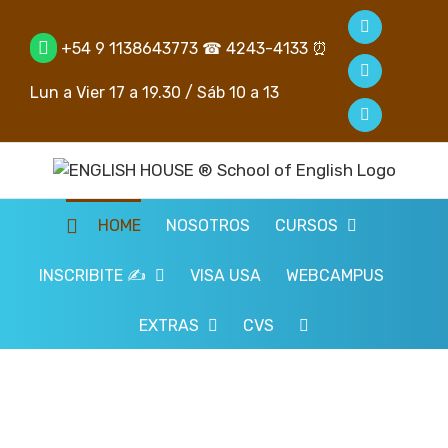
Saltar
Facebook
al
+54 9 1138643773
☎ 4243-4133 ⏰
contenido
YouTube
Lun a Vier 17 a 19.30​ /​ Sáb 10 a 13​
Instagram
HOME
NOSOTROS
CURSOS
INSCRIBITE ✍️
VISA USA
WEBCAMPUS
EXTRAS
CVS