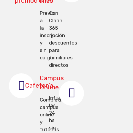
promociones
Nivel
Previo
Con
a
Clarín
la
365
inscripción
y
y
descuentos
sin
para
cargo.
familiares
directos
Campus
Cafetería
Online
Infusiones
Completísimo
las
campus
24
online
hs
y
sin
tutorías