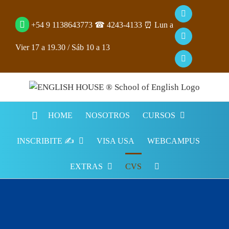
Saltar
Facebook
al
+54 9 1138643773
☎ 4243-4133 ⏰ Lun a
contenido
YouTube
Vier 17 a 19.30​ /​ Sáb 10 a 13​
Instagram
HOME
NOSOTROS
CURSOS
INSCRIBITE ✍️
VISA USA
WEBCAMPUS
EXTRAS
CVS