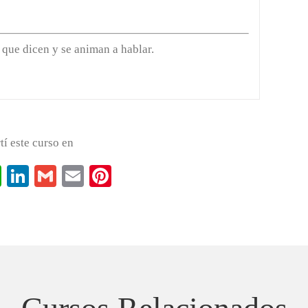
que dicen y se animan a hablar.
í este curso en
ook
itter
WhatsApp
LinkedIn
Gmail
Email
Pinterest