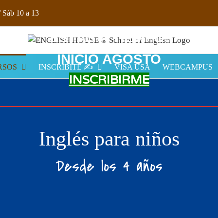
Sáb 10 a 13​
ESTÁS A TIEMPO!
INICIO AGOSTO
RSOS
INSCRIBITE ✍️
VISA USA
WEBCAMPUS
INSCRIBIRME
Inglés para niños
Desde los 4 años