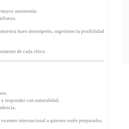
on mayor autonomía.
nfianza.
 demuestra buen desempeño, sugerimos la posibilidad
momento de cada chico.
pen.
 y responder con naturalidad.
ndencia.
l examen internacional a quienes estén preparados.