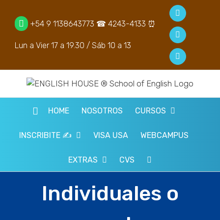
Saltar
Facebook
al
+54 9 1138643773
☎ 4243-4133 ⏰
contenido
YouTube
Lun a Vier 17 a 19.30​ /​ Sáb 10 a 13​
Instagram
HOME
NOSOTROS
CURSOS
INSCRIBITE ✍️
VISA USA
WEBCAMPUS
EXTRAS
CVS
Individuales o