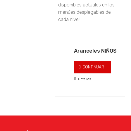
disponibles actuales en los
menúes desplegables de
cada nivel!
Aranceles NIÑOS
Este
CONTINUAR
produ
tiene
Detalles
múltip
varian
Las
opcio
se
puede
elegir