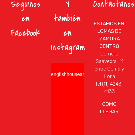
Seguinos
Y
Contactanos
en
la
en
también
págin
ESTAMOS EN
de
Facebook
en
LOMAS DE
produ
ZAMORA
Instagram
CENTRO
Cornelio
Saavedra 111
entre Gorriti y
englishhousearg
Loria
Tel (11) 4243-
4133
COMO
LLEGAR