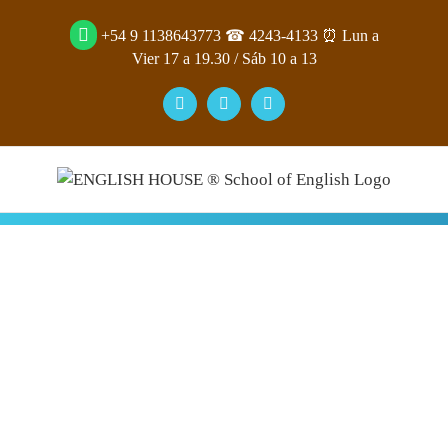
Saltar
+54 9 1138643773
☎ 4243-4133 ⏰ Lun a
al
Vier 17 a 19.30​ /​ Sáb 10 a 13​
contenido
Facebook
YouTube
Instagram