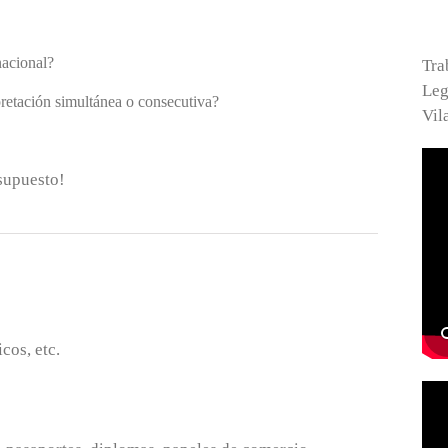
nacional?
Tra
Leg
pretación simultánea o consecutiva?
Vil
supuesto!
cos, etc.