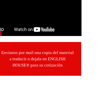
Envianos por mail una copia del material
a traducir o dejala en ENGLISH
HOUSE® para su cotización