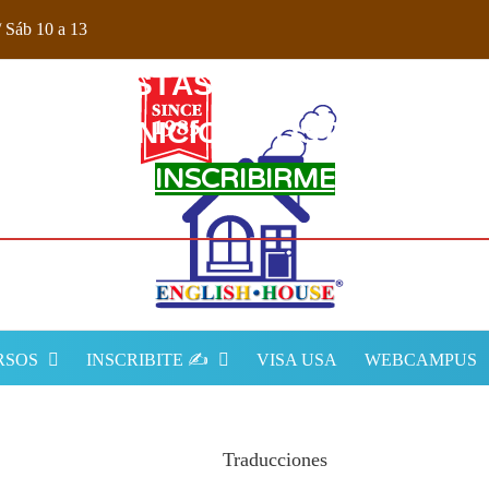
Sáb 10 a 13​
ESTÁS A TIEMPO!
INICIO AGOSTO
INSCRIBIRME
RSOS
INSCRIBITE ✍️
VISA USA
WEBCAMPUS
Traducciones